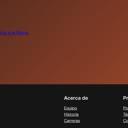
ita a la Reina
Acerca de
P
Equipo
Po
Historia
Té
Carreras
Co