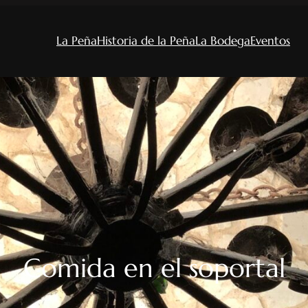
La Peña
Historia de la Peña
La Bodega
Eventos
Comida en el soportal