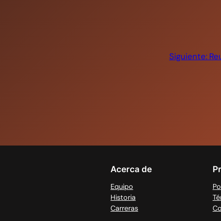
Siguiente:
Reu
Acerca de
P
Equipo
Po
Historia
Té
Carreras
Co