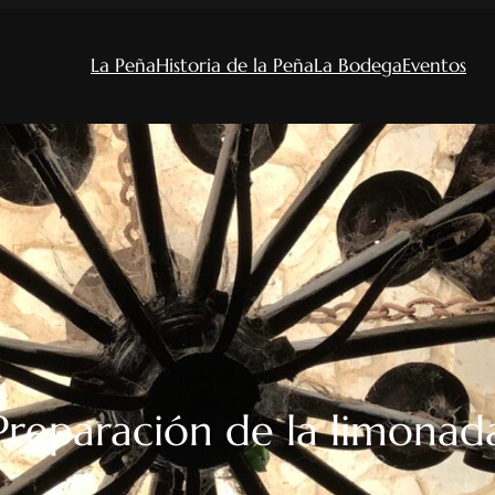
La Peña
Historia de la Peña
La Bodega
Eventos
Preparación de la limonad