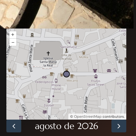
+
–
©
OpenStreetMap
contributors.
agosto de 2026