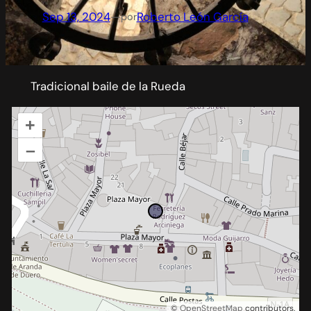
Sep 13, 2024
—
Roberto León García
por
Tradicional baile de la Rueda
+
–
©
OpenStreetMap
contributors.